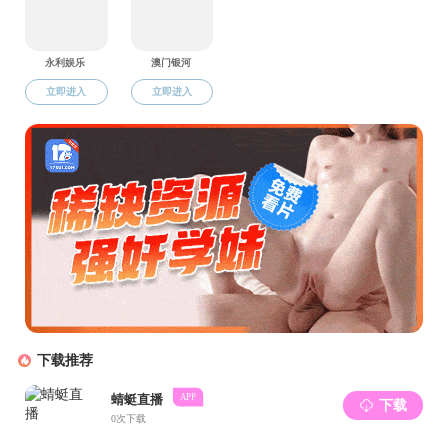
固体氧化
存储装置之一
采用更经济和
极存在粗化、
高性能电极的
以显著提高
SO